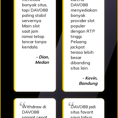
banyak situs,
DAVO88
tapi DAVO88
menyediakan
paling stabil
banyak
servernya.
provider slot
Main slot
populer
saat jam
dengan RTP
ramai tetap
tinggi.
lancar tanpa
Peluang
kendala.
jackpot
terasa lebih
- Dion,
besar
Medan
dibanding
situs lain.
- Kevin,
Bandung
Withdraw di
DAVO88 jadi
DAVO88
situs favorit
sangat cepat
saya tahun