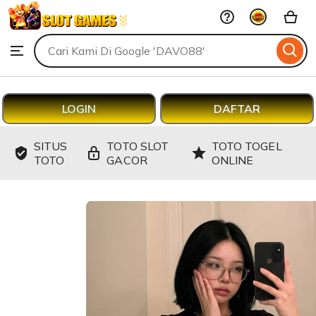
DAVO88
Skip
to
Search
Browse
ontent
for
items
or
shops
LOGIN
DAFTAR
SITUS
TOTO SLOT
TOTO TOGEL
TOTO
GACOR
ONLINE